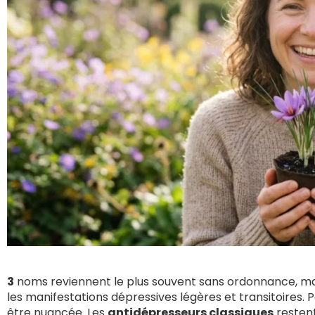
3
noms reviennent le plus souvent sans ordonnance, m
les manifestations dépressives légères et transitoires. Pa
être nuancée. Les
antidépresseurs classiques
restent