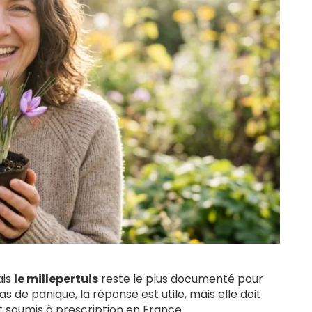
ais
le millepertuis
reste le plus documenté pour
s de panique, la réponse est utile, mais elle doit
 soumis à prescription en France.