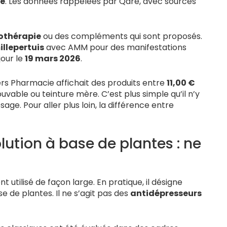
e
. Les données rappelées par Qare, avec sources
othérapie
ou des compléments qui sont proposés.
illepertuis
avec AMM pour des manifestations
jour le
19 mars 2026
.
ers Pharmacie affichait des produits entre
11,00 €
uvable ou teinture mère. C’est plus simple qu’il n’y
osage. Pour aller plus loin, la différence entre
lution à base de plantes : ne
t utilisé de façon large. En pratique, il désigne
 de plantes. Il ne s’agit pas des
antidépresseurs