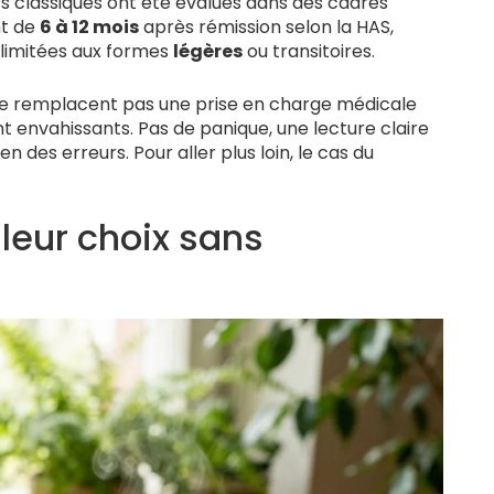
s classiques ont été évalués dans des cadres
nt de
6 à 12 mois
après rémission selon la HAS,
 limitées aux formes
légères
ou transitoires.
ls ne remplacent pas une prise en charge médicale
envahissants. Pas de panique, une lecture claire
n des erreurs. Pour aller plus loin, le cas du
lleur choix sans