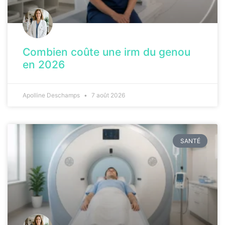
Combien coûte une irm du genou
en 2026
Apolline Deschamps
7 août 2026
SANTÉ