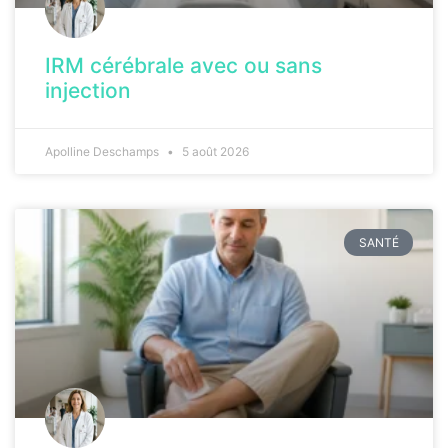
IRM cérébrale avec ou sans
injection
Apolline Deschamps
5 août 2026
SANTÉ