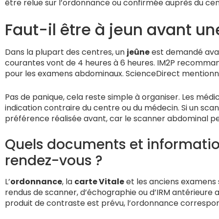
être relue sur l’ordonnance ou confirmée auprès du cen
Faut-il être à jeun avant u
Dans la plupart des centres, un
jeûne
est demandé ava
courantes vont de 4 heures à 6 heures. IM2P recomman
pour les examens abdominaux. ScienceDirect mentionne 
Pas de panique, cela reste simple à organiser. Les médi
indication contraire du centre ou du médecin. Si un scan
préférence réalisée avant, car le scanner abdominal peu
Quels documents et information
rendez-vous ?
L’
ordonnance
, la
carte Vitale
et les anciens examens
rendus de scanner, d’échographie ou d’IRM antérieure ai
produit de contraste est prévu, l’ordonnance corresp