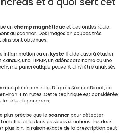
créas et à quoi sert cet
ise un
champ magnétique
et des ondes radio.
ent au scanner. Des images en coupes très
voisins sont obtenues.
ne inflammation ou un
kyste
. Il aide aussi à étudier
es canaux, une TIPMP, un adénocarcinome ou une
enchyme pancréatique peuvent ainsi être analysés
pe une place centrale. D’après ScienceDirect, sa
 environ 4 minutes. Cette technique est considérée
e la tête du pancréas.
 plus précise que le
scanner
pour détecter
utefois utile dans plusieurs situations. Les deux
lus loin, la raison exacte de la prescription peut