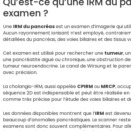
Qu’est-ce qu’une IRM du pan
examen ?
Une
IRM du pancréas
est un examen d’imagerie qui util
Aucun rayonnement ionisant n’est employé, contrairem
détaillées du pancréas, des voies biliaires et des tissus 
Cet examen est utilisé pour rechercher une
tumeur
, u
une pancréatite aiguë ou chronique, une obstruction d
tumeur neuroendocrine. Le canal de Wirsung et le par
avec précision.
La cholangio-IRM, aussi appelée
CPIRM
ou
MRCP
, occu
séquence 2D est indispensable et peut être réalisée en
comme très précise pour l’étude des voies biliaires et d
Les données disponibles montrent que l’
IRM
est devenue
beaucoup d’anomalies pancréatiques. Le scanner reste to
examens sont donc souvent complémentaires. Pour aller p